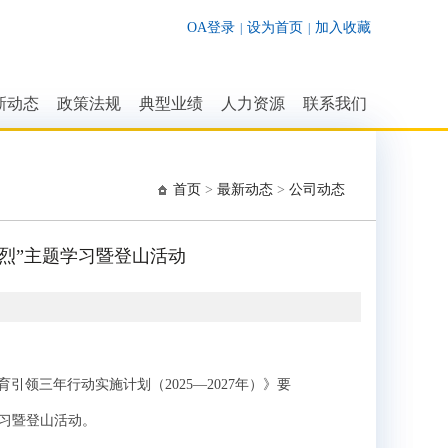
OA登录
设为首页
加入收藏
|
|
新动态
政策法规
典型业绩
人力资源
联系我们
业动态
法律法规
公司荣誉
招贤纳士
联系我们
司动态
行业标准
公司业绩
人才结构
首页
>
最新动态
>
公司动态
知公告
行业文件
烈”主题学习暨登山活动
三年行动实施计划（2025—2027年）》要
学习暨登山活动。