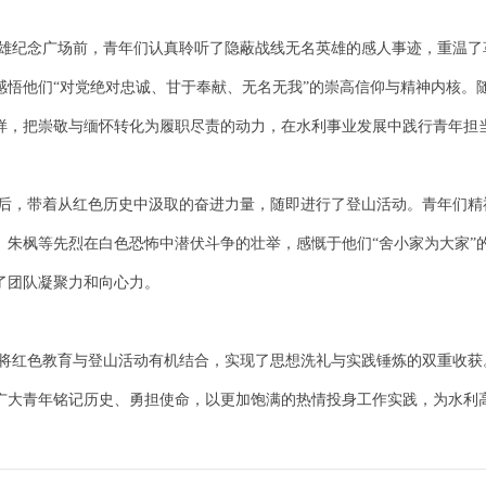
念广场前，青年们认真聆听了隐蔽战线无名英雄的感人事迹，重温了革
感悟他们“对党绝对忠诚、甘于奉献、无名无我”的崇高信仰与精神内核。
样，把崇敬与缅怀转化为履职尽责的动力，在水利事业发展中践行青年担
带着从红色历史中汲取的奋进力量，随即进行了登山活动。青年们精神
、朱枫等先烈在白色恐怖中潜伏斗争的壮举，感慨于他们“舍小家为大家”
了团队凝聚力和向心力。
色教育与登山活动有机结合，实现了思想洗礼与实践锤炼的双重收获。
广大青年铭记历史、勇担使命，以更加饱满的热情投身工作实践，为水利